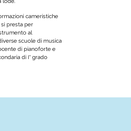
a lode.
formazioni cameristiche
si presta per
i strumento al
 diverse scuole di musica
ocente di pianoforte e
ondaria di I° grado