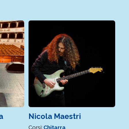
a
Nicola Maestri
Ba
Corsi:
Chitarra
Cors