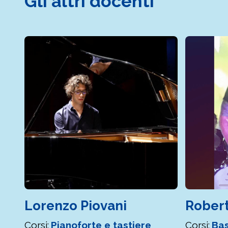
Gli altri docenti
Lorenzo Piovani
Robert
Corsi:
Pianoforte e tastiere
Corsi:
Bas