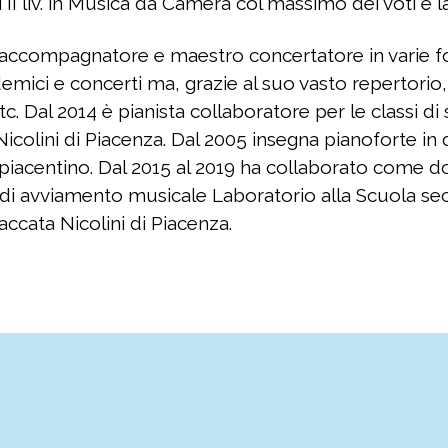
 II liv. in Musica da Camera col massimo dei voti e l
ta accompagnatore e maestro concertatore in varie 
mici e concerti ma, grazie al suo vasto repertorio, 
etc. Dal 2014 è pianista collaboratore per le classi d
icolini di Piacenza. Dal 2005 insegna pianoforte in
piacentino. Dal 2015 al 2019 ha collaborato come d
 di avviamento musicale Laboratorio alla Scuola sec
accata Nicolini di Piacenza.