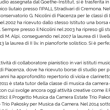
io assegnata dal Goethe-Institut, si è trasferita in
nico liutaio presso I’IPALL Stradivari di Cremona. N
ervatorio G. Nicolini di Piacenza per le classi di L
nel 2002 ha ricevuto dallo stesso Istituto una borsa 
empre presso il Nicolini nel 2003 ha ripreso gli st
di M. Alpi, conseguendo nel 2007 la laurea di I livell
 la laurea di II liv. in pianoforte solistico. Si è pe
vità di collaboratore pianistico in vari istituti musi
 di Piacenza, dove ha ricevuto borse di studio per
 anni ha approfondito repertorio di viola e clarinetto 
l 2011 è stata tutor della classe di musica da camera 
on cui svolge ancora oggi attività creative come il
tici: il Progetto Musica da Camera Estate Trio Pakos
 Trio Pakosky per Musica da Camera. Nel 2014 sotto