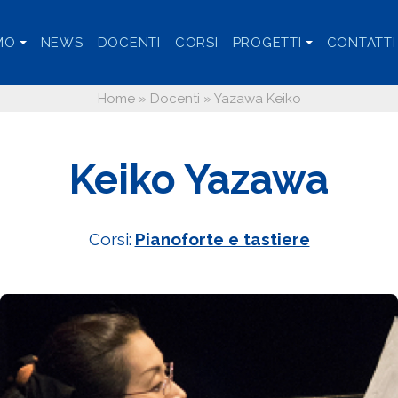
MO
NEWS
DOCENTI
CORSI
PROGETTI
CONTATTI
Home
»
Docenti
»
Yazawa Keiko
Keiko Yazawa
Corsi:
Pianoforte e tastiere